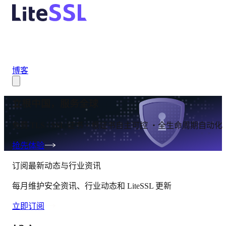
博客
立根中国，服务全球
免费 TLS / SSL 证书・根证书自主可控 ・全生命周期自动化
抢先体验
订阅最新动态与行业资讯
每月维护安全资讯、行业动态和 LiteSSL 更新
立即订阅